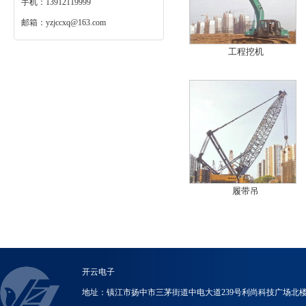
手机：13912119999
邮箱：yzjccxq@163.com
工程挖机
履带吊
开云电子
地址：镇江市扬中市三茅街道中电大道239号利尚科技广场北楼