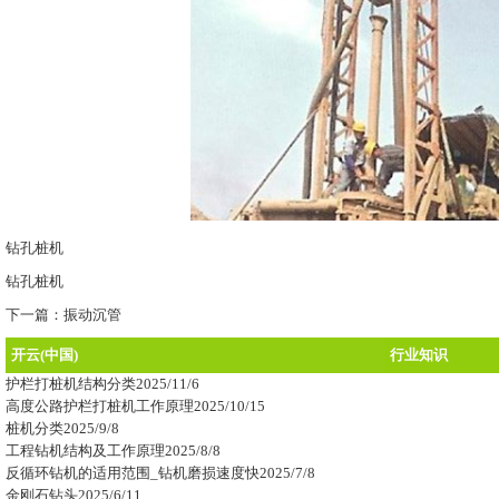
钻孔桩机
钻孔桩机
下一篇：
振动沉管
开云(中国)
行业知识
护栏打桩机结构分类
2025/11/6
高度公路护栏打桩机工作原理
2025/10/15
桩机分类
2025/9/8
工程钻机结构及工作原理
2025/8/8
反循环钻机的适用范围_钻机磨损速度快
2025/7/8
金刚石钻头
2025/6/11