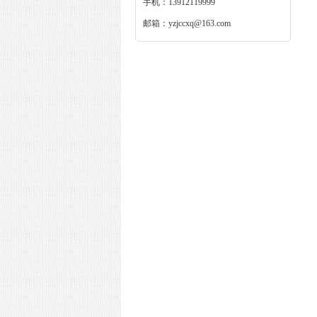
手机：13912119999
邮箱：yzjccxq@163.com