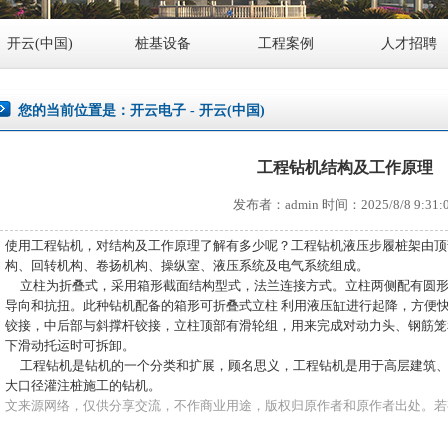
开云(中国)
桩基设备
工程案例
人才招聘
您的当前位置是：
开云电子
-
开云(中国)
工程钻机结构及工作原理
发布者：admin 时间：2025/8/8 9:31:
使用工程钻机，对结构及工作原理了解有多少呢？工程钻机液压步履桩架由顶
构、回转机构、卷扬机构、操纵室、液压系统及电气系统组成。
立柱为折叠式，采用箱形截面结构型式，法兰连接方式。立柱两侧配有圆形
导向和抗扭。此种钻机配备的箱形可折叠式立柱 利用液压缸进行起降，方便
铰接，中后部与斜撑杆铰接，立柱顶部有滑轮组，用来完成对动力头、钢筋笼
下滑动托运时可拆卸。
工程钻机是钻机的一个分类和扩展，顾名思义，工程钻机是用于高层建筑、
大口径灌注桩施工的钻机。
文来源网络，仅供分享交流，不作商业用途，版权归原作者和原作者出处。若