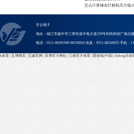
怎么计算锤击打桩机压力值
2
开云电子
地址：镇江市扬中市三茅街道中电大道239号利尚科技广场北楼
电话：0511-88391099 88330926 传真：0511-88336955 手机：13
k体育
|
互博网页
|
宝威官网
|
安博官方网站
|
江南官方体育
|
爱游戏(中国)
|
ledong乐