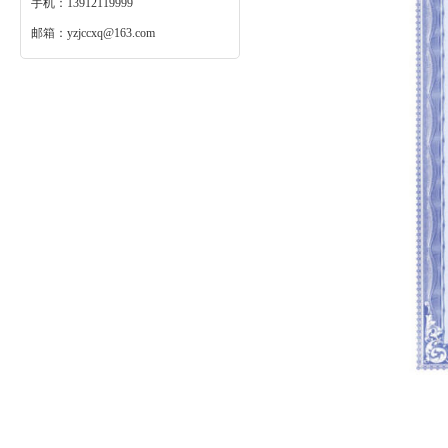
手机：13912119999
邮箱：yzjccxq@163.com