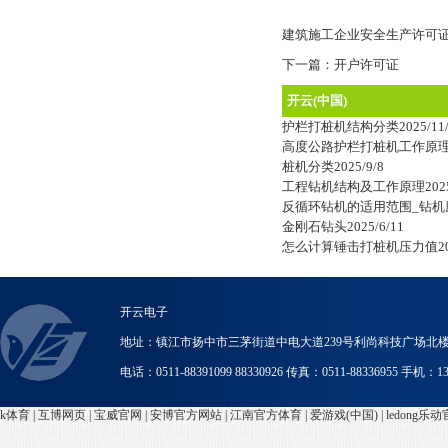
建筑施工企业安全生产许可
下一篇：
开户许可证
开云(中国)
护栏打桩机结构分类
2025/11
高度公路护栏打桩机工作原
桩机分类
2025/9/8
工程钻机结构及工作原理
202
反循环钻机的适用范围_钻机
金刚石钻头
2025/6/11
怎么计算锤击打桩机压力值
2
开云电子
地址：镇江市扬中市三茅街道中电大道239号利尚科技广场北楼
电话：0511-88391099 88330926 传真：0511-88336955 手机：13
k体育
|
互博网页
|
宝威官网
|
安博官方网站
|
江南官方体育
|
爱游戏(中国)
|
ledong乐